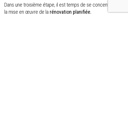
Dans une troisième étape, il est temps de se concentrer sur
la mise en œuvre de la
rénovation planifiée.
Il vous faudra alors commencer par un
ponçage large
de
votre parquet, afin de retirer toutes les inégalités. Récupérez
ensuite la
sciure de ponçage,
et ajoutez un
liant
d’empâtage.
Cela fabrique une pâte assez liquide, qui vous permettra de
reboucher les éventuels trous.
Une fois que cela est fait, poncez de nouveau, mais avec un
grain fin.
Vous pouvez ensuite parfaire votre travail en utilisant un
fond
dur
, puis un
vitrificateur
pour immortaliser vos efforts.
Et voilà : votre
parquet contrecollé est comme neuf !